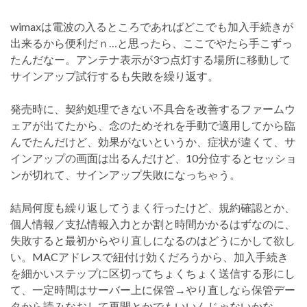
wimaxは電波の入るところであればどこでも加入手続きが
出来るから便利だｎ…と思ったら、ここでやたら手こずっ
たんだなー。アンテナ表示が3つ点灯する場所に移動して
サインアップ試行するも失敗を繰り返す。
発売時に、契約処理できない不具合を改善するファームウ
ェアが出てたから、念のためそれを手動で適用してから臨
んでたんだけど、効果がないというか、症状が違くて、サ
インアップの画面は出るんだけど、10分位するとセッショ
ンが切れて、サインアップ失敗になっちゃう。
結局何度も繰り返してうまく行ったけど、規約確認とか、
個人情報／支払情報入力とか割と時間かかるはずなのに、
失敗すると最初からやり直しになるのはどうにかして欲し
い。MACアドレスで紐付け効くだろうから、加入手続き
を細かいステップに区切ってちょくちょく送信する形にし
て、一定時間はサーバー上に保管→やり直しなら保管デー
タから読みなおして再開とかでもいいんじゃないかな。