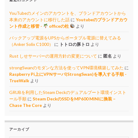
YouTubeのメインのアカウントを、ブランドアカウントから
本来のアカウントに移行した話
に
Youtubeのブランドアカウ
ント作成と移管 -
officeの杜
より
バックアップ電源をUPSからポータブル電源に替えてみる
（Anker Solix C1000）
に
トトロの豚トロ
より
Rust しせサーバーの運用方針の変更について
に
匿名
より
strongSwanのモダンな方法を使ってVPN環境構築してみた
に
Raspberry Pi上にVPNサーバ(StrongSwan)を導入する手順 -
TrueWalk
より
GRUBを利用したSteam Deckのデュアルブート環境インスト
ール手順
に
Steam DeckのSSDをMP600 MINIに換装 –
Chase The Core
より
アーカイブ