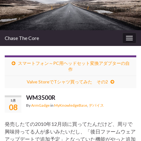
Chase The Core
Togg
navig
スマートフォン～PC用ヘッドセット変換アダプターの自
作
Valve StoreでTシャツ買ってみた その2
WM3500R
5月
08
By
ArmGadge
in
MyKnowledgeBase
,
デバイス
発売したての2010年12月頭に買ってたんだけど、周りで
興味持ってる人が多いみたいだし、「後日ファームウェア
アップデートで追加予定」となっていた機能がやっと追加