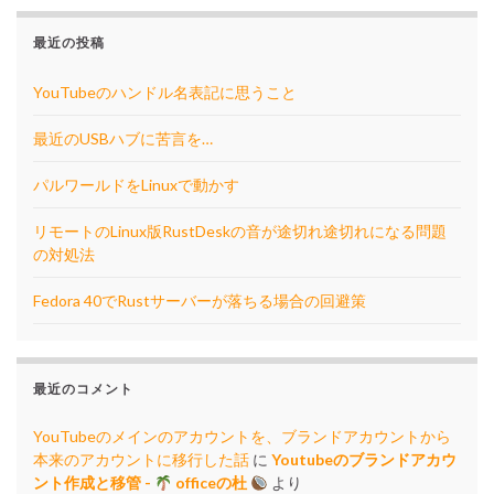
最近の投稿
YouTubeのハンドル名表記に思うこと
最近のUSBハブに苦言を…
パルワールドをLinuxで動かす
リモートのLinux版RustDeskの音が途切れ途切れになる問題
の対処法
Fedora 40でRustサーバーが落ちる場合の回避策
最近のコメント
YouTubeのメインのアカウントを、ブランドアカウントから
本来のアカウントに移行した話
に
Youtubeのブランドアカウ
ント作成と移管 -
officeの杜
より