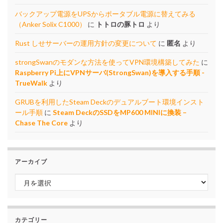
バックアップ電源をUPSからポータブル電源に替えてみる
（Anker Solix C1000）
に
トトロの豚トロ
より
Rust しせサーバーの運用方針の変更について
に
匿名
より
strongSwanのモダンな方法を使ってVPN環境構築してみた
に
Raspberry Pi上にVPNサーバ(StrongSwan)を導入する手順 -
TrueWalk
より
GRUBを利用したSteam Deckのデュアルブート環境インスト
ール手順
に
Steam DeckのSSDをMP600 MINIに換装 –
Chase The Core
より
アーカイブ
アーカイブ
カテゴリー