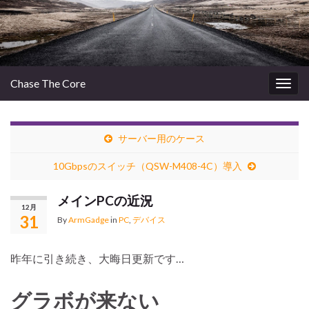
Chase The Core
Togg
navig
サーバー用のケース
10Gbpsのスイッチ（QSW-M408-4C）導入
メインPCの近況
12月
31
By
ArmGadge
in
PC
,
デバイス
昨年に引き続き、大晦日更新です…
グラボが来ない