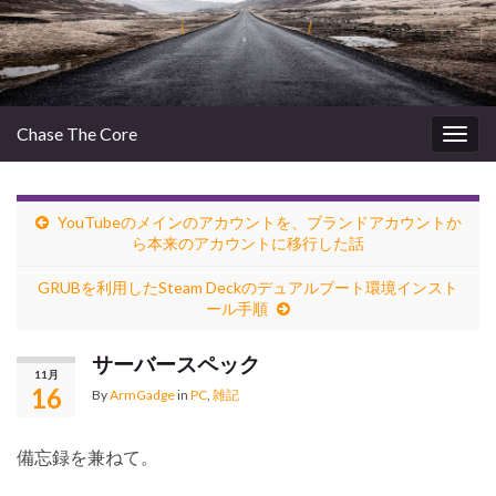
Chase The Core
Togg
navig
YouTubeのメインのアカウントを、ブランドアカウントか
ら本来のアカウントに移行した話
GRUBを利用したSteam Deckのデュアルブート環境インスト
ール手順
サーバースペック
11月
16
By
ArmGadge
in
PC
,
雑記
備忘録を兼ねて。