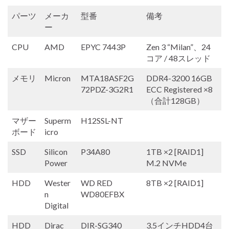
パーツ
メーカ
型番
備考
ー
CPU
AMD
EPYC 7443P
Zen 3 “Milan”、24
コア / 48スレッド
メモリ
Micron
MTA18ASF2G
DDR4-3200 16GB
72PDZ-3G2R1
ECC Registered ×8
（合計128GB）
マザー
Superm
H12SSL-NT
ボード
icro
SSD
Silicon
P34A80
1TB ×2 [RAID1]
Power
M.2 NVMe
HDD
Wester
WD RED
8TB ×2 [RAID1]
n
WD80EFBX
Digital
HDD
Dirac
DIR-SG340
3.5インチHDD4台