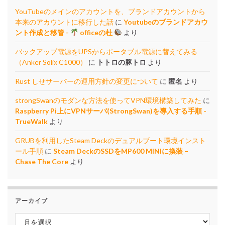
YouTubeのメインのアカウントを、ブランドアカウントから
本来のアカウントに移行した話
に
Youtubeのブランドアカウ
ント作成と移管 -
officeの杜
より
バックアップ電源をUPSからポータブル電源に替えてみる
（Anker Solix C1000）
に
トトロの豚トロ
より
Rust しせサーバーの運用方針の変更について
に
匿名
より
strongSwanのモダンな方法を使ってVPN環境構築してみた
に
Raspberry Pi上にVPNサーバ(StrongSwan)を導入する手順 -
TrueWalk
より
GRUBを利用したSteam Deckのデュアルブート環境インスト
ール手順
に
Steam DeckのSSDをMP600 MINIに換装 –
Chase The Core
より
アーカイブ
アーカイブ