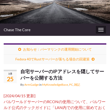
Chase The Core
Togg
navig
お知らせ：パーマリンクの運用開始について
Fedora 40でRustサーバーが落ちる場合の回避策
自宅サーバーのIPアドレスを隠してサー
3月
バーを公開する方法
25
By
ArmGadge
in
MyKnowledgeBase
,
PC
,
雑記
[2024/04/15 更新]
パルワールドサーバーのRCONの使用について、パルワー
ルド公式のテックガイドに「LAN内での使用に留めておく