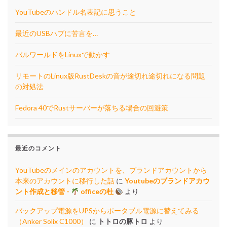
YouTubeのハンドル名表記に思うこと
最近のUSBハブに苦言を…
パルワールドをLinuxで動かす
リモートのLinux版RustDeskの音が途切れ途切れになる問題
の対処法
Fedora 40でRustサーバーが落ちる場合の回避策
最近のコメント
YouTubeのメインのアカウントを、ブランドアカウントから
本来のアカウントに移行した話
に
Youtubeのブランドアカウ
ント作成と移管 -
officeの杜
より
バックアップ電源をUPSからポータブル電源に替えてみる
（Anker Solix C1000）
に
トトロの豚トロ
より