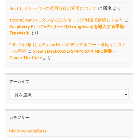
Rust しせサーバーの運用方針の変更について
に
匿名
より
strongSwanのモダンな方法を使ってVPN環境構築してみた
に
Raspberry Pi上にVPNサーバ(StrongSwan)を導入する手順 -
TrueWalk
より
GRUBを利用したSteam Deckのデュアルブート環境インスト
ール手順
に
Steam DeckのSSDをMP600 MINIに換装 –
Chase The Core
より
アーカイブ
アーカイブ
カテゴリー
MyKnowledgeBase