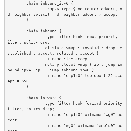
	chain inbound_ipv6 {

		icmpv6 type { nd-router-advert, n
d-neighbor-solicit, nd-neighbor-advert } accept

	}

	chain inbound {

		type filter hook input priority f
ilter; policy drop;

		ct state vmap { invalid : drop, e
stablished : accept, related : accept }

		iifname "lo" accept

		meta protocol vmap { ip : jump in
bound_ipv4, ip6 : jump inbound_ipv6 }

		iifname "enp1s0" tcp dport 22 acc
ept # SSH

	}

	chain forward {

		type filter hook forward priority 
filter; policy drop;

		iifname "enp1s0" oifname "wg0" ac
cept

		iifname "wg0" oifname "enp1s0" ac