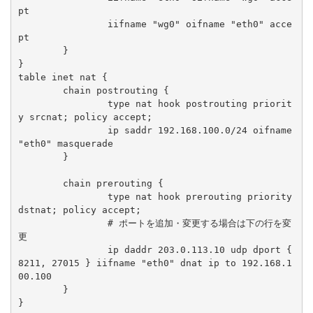
pt

		iifname "wg0" oifname "eth0" acce
pt

	}

}

table inet nat {

	chain postrouting {

		type nat hook postrouting priorit
y srcnat; policy accept;

		ip saddr 192.168.100.0/24 oifname 
"eth0" masquerade

	}

	chain prerouting {

		type nat hook prerouting priority 
dstnat; policy accept;

		# ポートを追加・変更する場合は下の行を変
更

		ip daddr 203.0.113.10 udp dport { 
8211, 27015 } iifname "eth0" dnat ip to 192.168.1
00.100

	}
