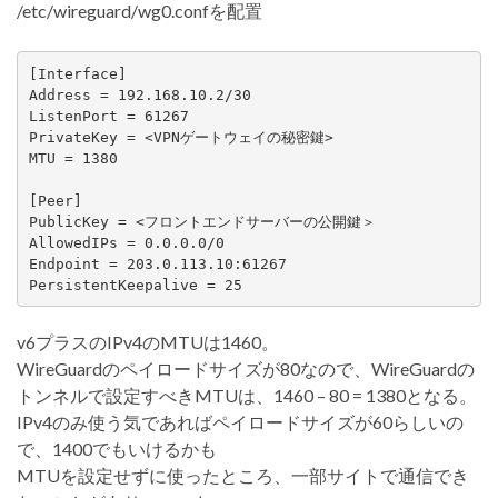
/etc/wireguard/wg0.confを配置
[Interface]

Address = 192.168.10.2/30

ListenPort = 61267

PrivateKey = <VPNゲートウェイの秘密鍵>

MTU = 1380

[Peer]

PublicKey = <フロントエンドサーバーの公開鍵＞

AllowedIPs = 0.0.0.0/0

Endpoint = 203.0.113.10:61267

PersistentKeepalive = 25
v6プラスのIPv4のMTUは1460。
WireGuardのペイロードサイズが80なので、WireGuardの
トンネルで設定すべきMTUは、1460 – 80 = 1380となる。
IPv4のみ使う気であればペイロードサイズが60らしいの
で、1400でもいけるかも
MTUを設定せずに使ったところ、一部サイトで通信でき