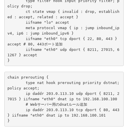
	type filter hook input priority filter; p
olicy drop;

	ct state vmap { invalid : drop, establish
ed : accept, related : accept }

	iifname "lo" accept

	meta protocol vmap { ip : jump inbound_ip
v4, ip6 : jump inbound_ipv6 }

	iifname "eth0" tcp dport { 22, 80, 443 } 
accept # 80, 443ポート追加

	iifname "eth0" udp dport { 8211, 27015, 6
1267 } accept

}
chain prerouting {

	type nat hook prerouting priority dstnat; 
policy accept;

	ip daddr 203.0.113.10 udp dport { 8211, 2
7015 } iifname "eth0" dnat ip to 192.168.100.100

	# Webサーバー用のdnatルール追加

	ip daddr 203.0.113.10 tcp dport { 80, 443 
} iifname "eth0" dnat ip to 192.168.100.101

}