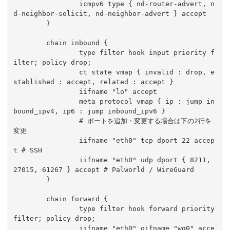
		icmpv6 type { nd-router-advert, n
d-neighbor-solicit, nd-neighbor-advert } accept

	}

	chain inbound {

		type filter hook input priority f
ilter; policy drop;

		ct state vmap { invalid : drop, e
stablished : accept, related : accept }

		iifname "lo" accept

		meta protocol vmap { ip : jump in
bound_ipv4, ip6 : jump inbound_ipv6 }

		# ポートを追加・変更する場合は下の2行を
変更

		iifname "eth0" tcp dport 22 accep
t # SSH

		iifname "eth0" udp dport { 8211, 
27015, 61267 } accept # Palworld / WireGuard

	}

	chain forward {

		type filter hook forward priority 
filter; policy drop;

		iifname "eth0" oifname "wg0" acce