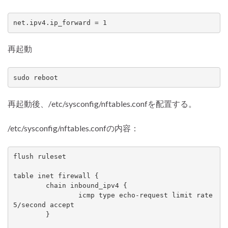
net.ipv4.ip_forward = 1
再起動
sudo reboot
再起動後、/etc/sysconfig/nftables.confを配置する。
/etc/sysconfig/nftables.confの内容：
flush ruleset

table inet firewall {

	chain inbound_ipv4 {

		icmp type echo-request limit rate 
5/second accept

	}
