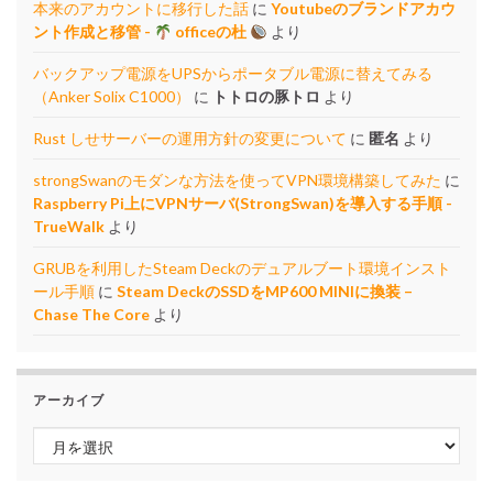
本来のアカウントに移行した話
に
Youtubeのブランドアカウ
ント作成と移管 -
officeの杜
より
バックアップ電源をUPSからポータブル電源に替えてみる
（Anker Solix C1000）
に
トトロの豚トロ
より
Rust しせサーバーの運用方針の変更について
に
匿名
より
strongSwanのモダンな方法を使ってVPN環境構築してみた
に
Raspberry Pi上にVPNサーバ(StrongSwan)を導入する手順 -
TrueWalk
より
GRUBを利用したSteam Deckのデュアルブート環境インスト
ール手順
に
Steam DeckのSSDをMP600 MINIに換装 –
Chase The Core
より
アーカイブ
アーカイブ