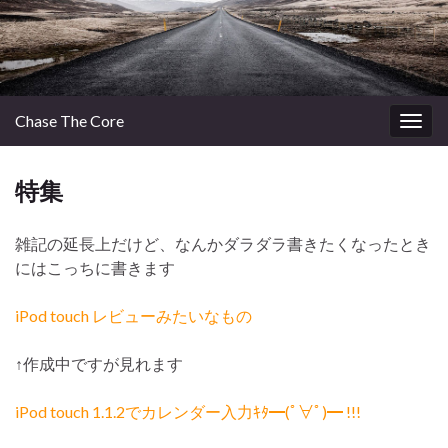
Chase The Core
Togg
navig
特集
雑記の延長上だけど、なんかダラダラ書きたくなったとき
にはこっちに書きます
iPod touch レビューみたいなもの
↑作成中ですが見れます
iPod touch 1.1.2でカレンダー入力ｷﾀ━(ﾟ∀ﾟ)━ !!!