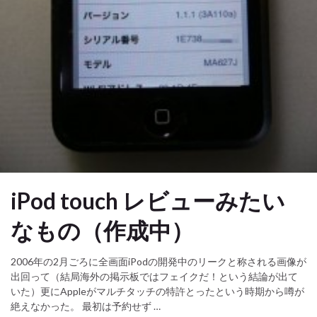
iPod touch レビューみたい
なもの（作成中）
2006年の2月ごろに全画面iPodの開発中のリークと称される画像が
出回って（結局海外の掲示板ではフェイクだ！という結論が出て
いた）更にAppleがマルチタッチの特許とったという時期から噂が
絶えなかった。 最初は予約せず …