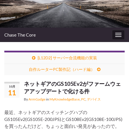
Chase The Core
Togg
navig
[L12D2] サーバー合流機能の実装
自作ルーターPC製作記（ハード編）
ネットギアのGS105Ev2がファームウェ
10月
アアップデートで化ける件
11
By
ArmGadge
in
MyKnowledgeBase
,
PC
,
デバイス
最近、ネットギアのスイッチングハブの
GS105Ev2(GS105E-200JPS)とGS108Ev2(GS108E-100JPS)
を買ったんだけど、ちょっと面白い発見があったので。