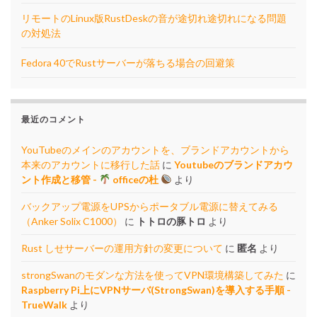
リモートのLinux版RustDeskの音が途切れ途切れになる問題
の対処法
Fedora 40でRustサーバーが落ちる場合の回避策
最近のコメント
YouTubeのメインのアカウントを、ブランドアカウントから
本来のアカウントに移行した話
に
Youtubeのブランドアカウ
ント作成と移管 -
officeの杜
より
バックアップ電源をUPSからポータブル電源に替えてみる
（Anker Solix C1000）
に
トトロの豚トロ
より
Rust しせサーバーの運用方針の変更について
に
匿名
より
strongSwanのモダンな方法を使ってVPN環境構築してみた
に
Raspberry Pi上にVPNサーバ(StrongSwan)を導入する手順 -
TrueWalk
より